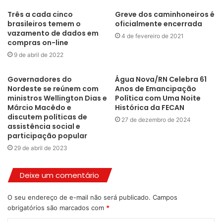
Francisco Medeiros, Isolda Dantas, Divaneide Basílio, Kleber
Três a cada cinco
Greve dos caminhoneiros é
brasileiros temem o
oficialmente encerrada
Rodrigues e Hermano Morais, e ao Tribunal de Contas do
vazamento de dados em
Estado, representado pelo conselheiro Poti Cavalcanti Junior.
4 de fevereiro de 2021
compras on-line
9 de abril de 2022
“Em 2019 quando assumimos a gestão, as dívidas eram de R$
1,9 bilhão. Hoje, pelo segundo ano consecutivo não temos
Governadores do
Água Nova/RN Celebra 61
déficit, mesmo tendo enfrentado uma pandemia e mudança
Nordeste se reúnem com
Anos de Emancipação
ministros Wellington Dias e
Política com Uma Noite
orçamentária pelo Governo Federal, ano passado, em pleno
Márcio Macêdo e
Histórica da FECAN
exercício fiscal que reduziu a alíquota de imposto (ICMS) sobre
discutem políticas de
27 de dezembro de 2024
assistência social e
combustíveis, serviços e comunicações. Digo ao povo do
participação popular
nosso Estado a minha confiança de que, se equilibramos as
29 de abril de 2023
contas públicas no primeiro mandato quando havia enorme
débito, agora vamos fazer muito mais”, declarou Fátima
Deixe um comentário
Bezerra.
O seu endereço de e-mail não será publicado.
Campos
Ela citou a continuidade e conclusão de obras importantes
obrigatórios são marcados com
*
como os Institutos Estaduais de Educação Profissional e