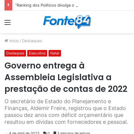
“Ranking dos Políticos divulga o TOP 10 do Congresso Nacional e Senador paraibano Efraim Filho é o Melhor Senador da Legislatura”
Menu
Início
/
Destaques
Destaques
Executivo
Natal
Governo entrega à
Assembleia Legislativa a
prestação de contas de 2022
O secretário de Estado do Planejamento e
Finanças, Aldemir Freire, registrou que o Estado
passou dez anos com déficit orçamentário que
resultou em dívidas com fornecedores e pessoal.
4 de abril de 2023
0
3 minutos de leitura