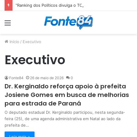
“Ranking dos Políticos divulga o TOP 10 do Congresso Nacional e Senador paraibano Efraim Filho é o Melhor Senador da Legislatura”
Menu
Início
/
Executivo
Executivo
Fonte84
26 de maio de 2026
0
Dr. Kerginaldo reforça apoio à prefeita
Josiene Gomes em busca de melhorias
para estrada de Paraná
O deputado estadual Dr. Kerginaldo participou, nesta segunda-
feira (25), de uma agenda administrativa em Natal ao lado da
prefeita de…
Leia mais »