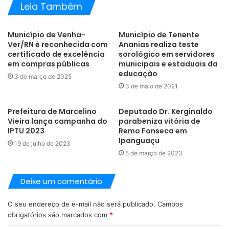
Leia Também
Município de Venha-
Município de Tenente
Ver/RN é reconhecida com
Ananias realiza teste
certificado de excelência
sorológico em servidores
em compras públicas
municipais e estaduais da
educação
3 de março de 2025
Ver essa foto no Instagram
3 de maio de 2021
Prefeitura de Marcelino
Deputado Dr. Kerginaldo
Vieira lança campanha do
parabeniza vitória de
IPTU 2023
Remo Fonseca em
Ipanguaçu
19 de julho de 2023
5 de março de 2023
Deixe um comentário
O seu endereço de e-mail não será publicado.
Campos
obrigatórios são marcados com
*
Uma publicação compartilhada por Prefeitura de Tenente Ananias (@prefeituradetenenteananias)