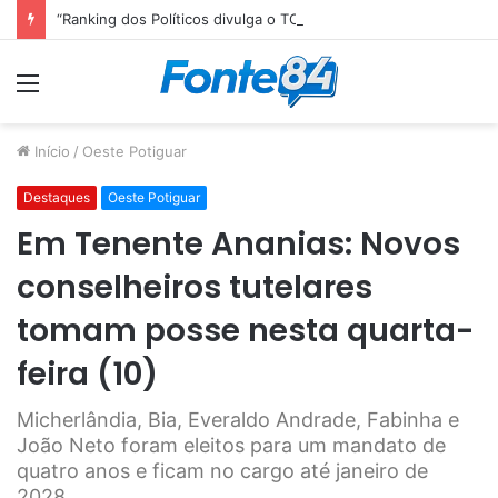
“Ranking dos Políticos divulga o TOP 10 do Congresso Nacional e Senador paraibano Efraim Filho é o Melhor Senador da Legislatura”
Menu
Início
/
Oeste Potiguar
Destaques
Oeste Potiguar
Em Tenente Ananias: Novos
conselheiros tutelares
tomam posse nesta quarta-
feira (10)
Micherlândia, Bia, Everaldo Andrade, Fabinha e
João Neto foram eleitos para um mandato de
quatro anos e ficam no cargo até janeiro de
2028.