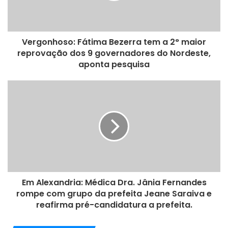
Capacitação –
Os novos conselheiros tutelares participaram de
uma capacitação voltada ao atendimento às crianças e
adolescentes em situação de vulnerabilidade. O treinamento
Vergonhoso: Fátima Bezerra tem a 2° maior
abordou temas como o funcionamento do sistema de Justiça e
reprovação dos 9 governadores do Nordeste,
Segurança do município; as redes de saúde, educação e
aponta pesquisa
assistência social; estudo sobre as entidades que prestam
atendimento às crianças e adolescentes; processo jurídico de
adoção, entre outros.
Em Alexandria: Médica Dra. Jânia Fernandes
rompe com grupo da prefeita Jeane Saraiva e
reafirma pré-candidatura a prefeita.