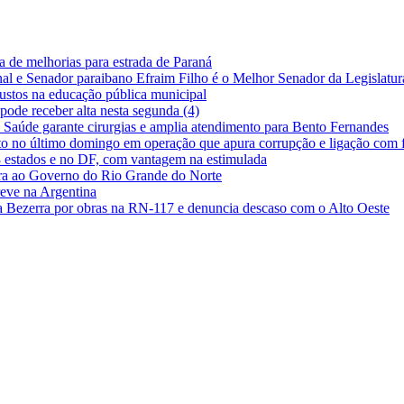
a de melhorias para estrada de Paraná
l e Senador paraibano Efraim Filho é o Melhor Senador da Legislatur
ustos na educação pública municipal
pode receber alta nesta segunda (4)
a Saúde garante cirurgias e amplia atendimento para Bento Fernandes
to no último domingo em operação que apura corrupção e ligação com 
18 estados e no DF, com vantagem na estimulada
eira ao Governo do Rio Grande do Norte
reve na Argentina
a Bezerra por obras na RN-117 e denuncia descaso com o Alto Oeste