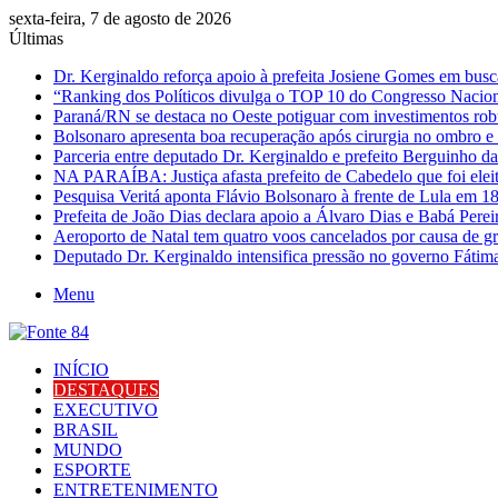
sexta-feira, 7 de agosto de 2026
Últimas
Dr. Kerginaldo reforça apoio à prefeita Josiene Gomes em busc
“Ranking dos Políticos divulga o TOP 10 do Congresso Naciona
Paraná/RN se destaca no Oeste potiguar com investimentos rob
Bolsonaro apresenta boa recuperação após cirurgia no ombro e 
Parceria entre deputado Dr. Kerginaldo e prefeito Berguinho d
NA PARAÍBA: Justiça afasta prefeito de Cabedelo que foi elei
Pesquisa Veritá aponta Flávio Bolsonaro à frente de Lula em 
Prefeita de João Dias declara apoio a Álvaro Dias e Babá Per
Aeroporto de Natal tem quatro voos cancelados por causa de g
Deputado Dr. Kerginaldo intensifica pressão no governo Fátim
Menu
INÍCIO
DESTAQUES
EXECUTIVO
BRASIL
MUNDO
ESPORTE
ENTRETENIMENTO