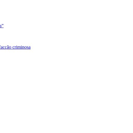
a”
facção criminosa