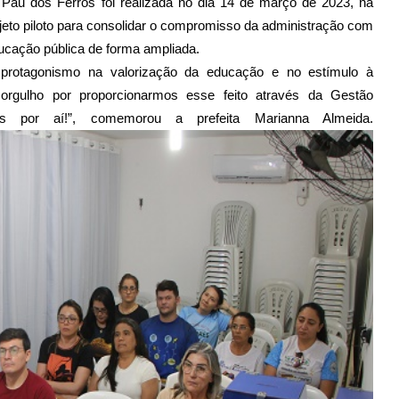
m Pau dos Ferros foi realizada no dia 14 de março de 2023, na
jeto piloto para consolidar o compromisso da administração com
ducação pública de forma ampliada.
 protagonismo na valorização da educação e no estímulo à
orgulho por proporcionarmos esse feito através da Gestão
 por aí!”, comemorou a prefeita Marianna Almeida.