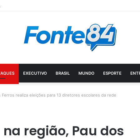
TAQUES
EXECUTIVO
BRASIL
MUNDO
ESPORTE
ENT
 Ferros realiza eleições para 13 diretores escolares da rede
 na região, Pau dos