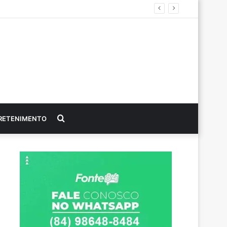
“Ranking dos Políticos divulga o TOP 10 do Congresso Nacional e Senador paraibano Efraim Filho é o Melhor Senador da Legislatura”
Procurar
RETENIMENTO
por