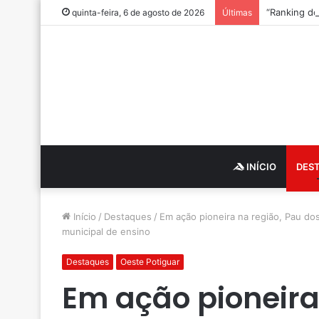
quinta-feira, 6 de agosto de 2026
Últimas
INÍCIO
DES
Início
/
Destaques
/
Em ação pioneira na região, Pau dos
municipal de ensino
Destaques
Oeste Potiguar
Em ação pioneira