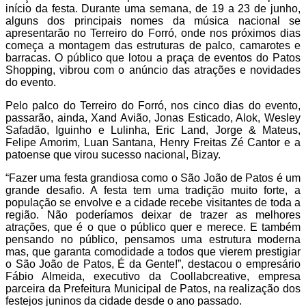
início da festa. Durante uma semana, de 19 a 23 de junho,
alguns dos principais nomes da música nacional se
apresentarão no Terreiro do Forró, onde nos próximos dias
começa a montagem das estruturas de palco, camarotes e
barracas. O público que lotou a praça de eventos do Patos
Shopping, vibrou com o anúncio das atrações e novidades
do evento.
Pelo palco do Terreiro do Forró, nos cinco dias do evento,
passarão, ainda, Xand Avião, Jonas Esticado, Alok, Wesley
Safadão, Iguinho e Lulinha, Eric Land, Jorge & Mateus,
Felipe Amorim, Luan Santana, Henry Freitas Zé Cantor e a
patoense que virou sucesso nacional, Bizay.
“Fazer uma festa grandiosa como o São João de Patos é um
grande desafio. A festa tem uma tradição muito forte, a
população se envolve e a cidade recebe visitantes de toda a
região. Não poderíamos deixar de trazer as melhores
atrações, que é o que o público quer e merece. E também
pensando no público, pensamos uma estrutura moderna
mas, que garanta comodidade a todos que vierem prestigiar
o São João de Patos, É da Gente!”, destacou o empresário
Fábio Almeida, executivo da Coollabcreative, empresa
parceira da Prefeitura Municipal de Patos, na realização dos
festejos juninos da cidade desde o ano passado.