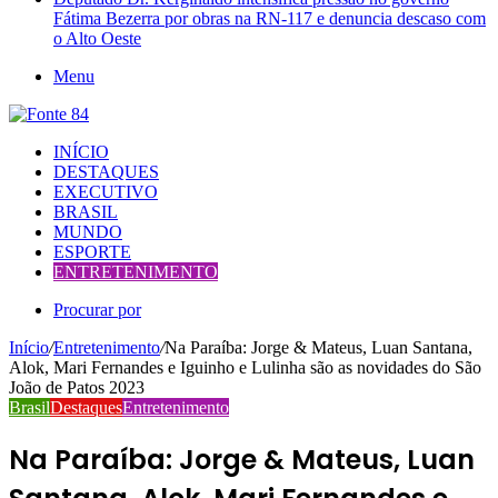
Fátima Bezerra por obras na RN-117 e denuncia descaso com
o Alto Oeste
Menu
INÍCIO
DESTAQUES
EXECUTIVO
BRASIL
MUNDO
ESPORTE
ENTRETENIMENTO
Procurar por
Início
/
Entretenimento
/
Na Paraíba: Jorge & Mateus, Luan Santana,
Alok, Mari Fernandes e Iguinho e Lulinha são as novidades do São
João de Patos 2023
Brasil
Destaques
Entretenimento
Na Paraíba: Jorge & Mateus, Luan