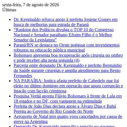
sexta-feira, 7 de agosto de 2026
Últimas
Dr. Kerginaldo reforça apoio à prefeita Josiene Gomes em
busca de melhorias para estrada de Paraná
“Ranking dos Políticos divulga o TOP 10 do Congresso
Nacional e Senador paraibano Efraim Filho é o Melhor
Senador da Legislatura”
Paraná/RN se destaca no Oeste potiguar com investimentos
robustos na educação pública municipal
Bolsonaro apresenta boa recuperação após cirurgia no ombro
e pode receber alta nesta segunda (4)
Parceria entre deputado Dr. Kerginaldo e prefeito Berguinho
da Saúde garante cirurgias e amplia atendimento para Bento
Fernandes
NA PARAÍBA: Justiça afasta prefeito de Cabedelo que foi
eleito no último domingo em operação que apura corrupção e
ligação com facção criminosa
Pesquisa Veritá aponta Flávio Bolsonaro à frente de Lula em
18 estados e no DF, com vantagem na estimulada
Prefeita de João Dias declara apoio a Álvaro Dias e Babá
Pereira ao Governo do Rio Grande do Norte
Aeroporto de Natal tem quatro voos cancelados por causa de
greve na Argentina
Deputado Dr. Kerginaldo intensifica pressão no governo