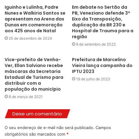
do Estado na realização da festa: “Mais uma vez, o nosso
Iguinho e Lulinha, Padre
Em debate no Sertão da
governo chega junto para fortalecer a FINECAP, que já se
Nunes e Walkiria Santos se
PB, Veneziano defende 3º
apresentam na Arena das
Eixo da Transposição,
consagra como um dos maiores eventos culturais, turísticos e
Dunas em comemoração
duplicação da BR 230 e
de negócios do nosso Rio Grande do Norte. Estamos
aos 425 anos de Natal
Hospital de Trauma para a
garantindo uma presença robusta da segurança pública, com
região
25 de dezembro de 2024
reforço das diárias operacionais, Patrulha Maria da Penha e
9 de setembro de 2022
Delegacia de Atendimento à Mulher, para que todas e todos
Vice-prefeito de Venha-
Prefeitura de Marcelino
possam aproveitar com tranquilidade. Além disso, apoiamos a
Ver, Ellan Salviano recebe
Vieira lança campanha do
realização do evento por meio da Lei Câmara Cascudo e do
máscaras da Secretaria
IPTU 2023
programa Nota Potiguar, incentivando nossa cultura e
Estadual de Turismo para
19 de julho de 2023
distribuir com a
movimentando a economia criativa. A FINECAP de 2025 será
população do município
ainda mais potente, inclusiva e transformadora, gerando
8 de março de 2021
oportunidades e fortalecendo a renda do nosso povo.”
Deixe um comentário
Fortalecimento da economia
O seu endereço de e-mail não será publicado.
Campos
O secretário Cadu Xavier reforçou o comprometimento do
obrigatórios são marcados com
*