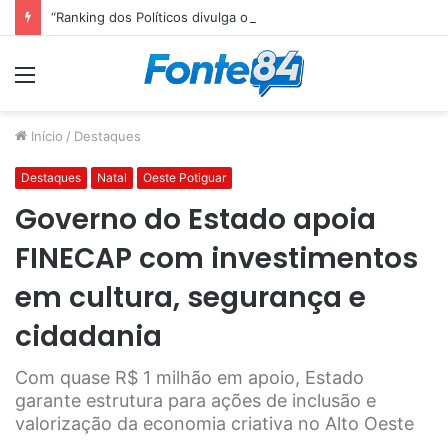
“Ranking dos Políticos divulga o TOP 10 do Congresso Nacional e Senador paraibano Efraim Filho é o Melhor Senador da Legislatura”
Menu
Início
/
Destaques
Destaques
Natal
Oeste Potiguar
Governo do Estado apoia
FINECAP com investimentos
em cultura, segurança e
cidadania
Com quase R$ 1 milhão em apoio, Estado
garante estrutura para ações de inclusão e
valorização da economia criativa no Alto Oeste