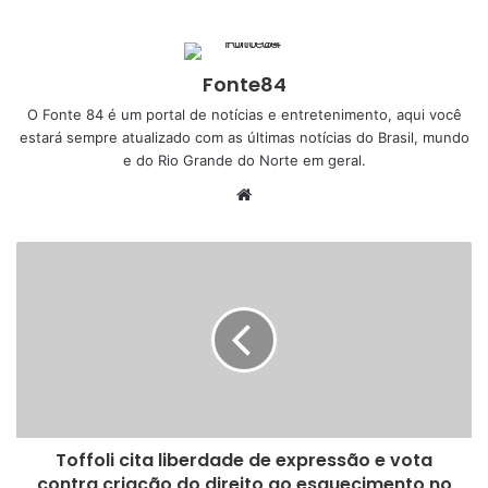
separadas pelo presidente da organização David Feldman.
Hart disparou contra a nova estrela do BKFC.
– Isso não é a p*** do MMA, você não pode me enforcar.
Fonte84
Pegue a p*** das regras antes de entrar na p*** do jogo.
O Fonte 84 é um portal de notícias e entretenimento, aqui você
Que tal isso? Pegue as regras certas. Vou tocar em você
estará sempre atualizado com as últimas notícias do Brasil, mundo
e do Rio Grande do Norte em geral.
primeiro amanhã – disparou a lutadora, oriundo do boxe
tradicional.
W
e
b
s
i
t
e
Toffoli cita liberdade de expressão e vota
contra criação do direito ao esquecimento no