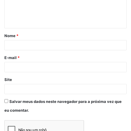
Bare Knuckle FC
Paige VanZant
UFC
Nome
*
E-mail
*
Site
Salvar meus dados neste navegador para a próxima vez que
eu comentar.