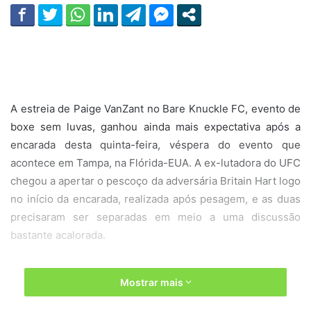
A estreia de Paige VanZant no Bare Knuckle FC, evento de
boxe sem luvas, ganhou ainda mais expectativa após a
encarada desta quinta-feira, véspera do evento que
acontece em Tampa, na Flórida-EUA. A ex-lutadora do UFC
chegou a apertar o pescoço da adversária Britain Hart logo
no início da encarada, realizada após pesagem, e as duas
precisaram ser separadas em meio a uma discussão
bastante acalorada.
Hart foi para o centro do palco e encostou o rosto em
Mostrar mais
VanZant, que imediatamente a empurrou com a mão no
pescoço. As duas ainda tentaram mais, mas logo foram