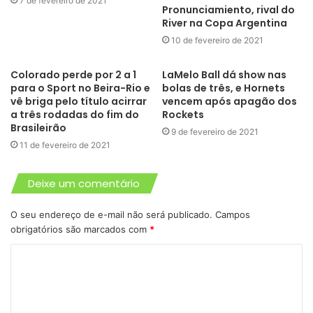
7 de fevereiro de 2021
Pronunciamiento, rival do
Paige VanZant, que chegou a ser uma grande aposta do
River na Copa Argentina
UFC, foi desligada da companhia depois de três derrotas
10 de fevereiro de 2021
nas últimas quatro lutas. A última delas foi diante da
brasileira Amanda Ribas, em julho de 2020. Seu cartel no
Colorado perde por 2 a 1
LaMelo Ball dá show nas
para o Sport no Beira-Rio e
bolas de três, e Hornets
MMA, aos 26 anos, é de oito vitórias e cinco derrotas.
vê briga pelo título acirrar
vencem após apagão dos
Agora, ela faz a estreia na nova modalidade.
a três rodadas do fim do
Rockets
Brasileirão
9 de fevereiro de 2021
Britain Hart, 31 anos, fará sua quarta luta no BKFC. Em
11 de fevereiro de 2021
agosto de 2018, estreou com derrota para Bec Rawlings.
Em abril de 2019, nova derrota, agora para Christine Ferea.
Deixe um comentário
Em novembro passado, venceu Randine Elkholm.
O seu endereço de e-mail não será publicado.
Campos
obrigatórios são marcados com
*
Globo Esporte