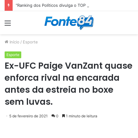
“Ranking dos Políticos divulga o TOP 10 do Congresso Nacional e Senador paraibano Efraim Filho é o Melhor Senador da Legislatura”
Menu
Início
/
Esporte
Esporte
Ex-UFC Paige VanZant quase
enforca rival na encarada
antes da estreia no boxe
sem luvas.
5 de fevereiro de 2021
0
1 minuto de leitura