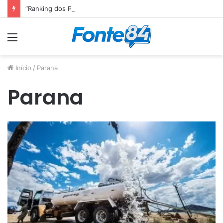
“Ranking dos Políticos divulga o TOP 10 do Congresso Nacional e Senador paraibano Efraim Filho é o Melhor Senador da Legislatura”
Menu
Início
/
Parana
Parana